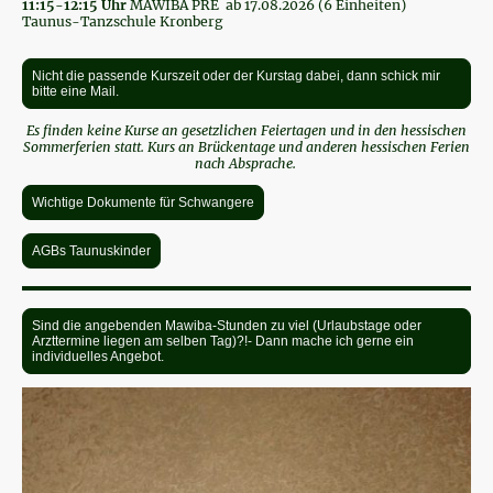
11:15-12:15 Uhr
MAWIBA PRE ab 17.08.2026 (6 Einheiten)
Taunus-Tanzschule Kronberg
Nicht die passende Kurszeit oder der Kurstag dabei, dann schick mir
bitte eine Mail.
Es finden keine Kurse an gesetzlichen Feiertagen und in den hessischen
Sommerferien statt. Kurs an Brückentage und anderen hessischen Ferien
nach Absprache.
Wichtige Dokumente für Schwangere
AGBs Taunuskinder
Sind die angebenden Mawiba-Stunden zu viel (Urlaubstage oder
Arzttermine liegen am selben Tag)?!- Dann mache ich gerne ein
individuelles Angebot.